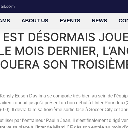
mail.com
AMS
ABOUT US
EVENTS
NEWS
CO
 EST DÉSORMAIS JOUEU
LE MOIS DERNIER, L’A
 JOUERA SON TROISIÈ
Kensly Edson Davilma se comporte très bien au sein de l’équipe
haitien connait jusqu’à présent un bon début à l’Inter Pour deux(
0). Il devra faire sa troisième sortie face à Soccer City cet apr
utiliser par l’entraineur Paulin Jean, Il s’est finalement dirigé v
 trouve sa place à l’Inter de Miami CF dès son entrée au mois d’o