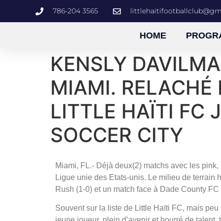
786-204 3565
littlehaitifootballclub@g
HOME
PROGR
KENSLY DAVILMA
MIAMI. RELACHÉ 
LITTLE HAÏTI FC
SOCCER CITY
Miami, FL.- Déjà deux(2) matchs avec les pink, 
Ligue unie des Etats-unis. Le milieu de terrain 
Rush (1-0) et un match face à Dade County FC (0-
Souvent sur la liste de Little Haïti FC, mais peu 
jeune joueur, plein d’avenir et bourré de talent,