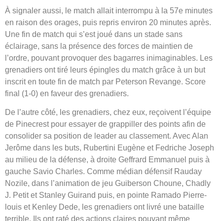
À signaler aussi, le match allait interrompu à la 57e minutes
en raison des orages, puis repris environ 20 minutes après.
Une fin de match qui s’est joué dans un stade sans
éclairage, sans la présence des forces de maintien de
l’ordre, pouvant provoquer des bagarres inimaginables. Les
grenadiers ont tiré leurs épingles du match grâce à un but
inscrit en toute fin de match par Peterson Revange. Score
final (1-0) en faveur des grenadiers.
De l’autre côté, les grenadiers, chez eux, reçoivent l’équipe
de Pinecrest pour essayer de grappiller des points afin de
consolider sa position de leader au classement. Avec Alan
Jerôme dans les buts, Rubertini Eugène et Fedriche Joseph
au milieu de la défense, à droite Geffrard Emmanuel puis à
gauche Savio Charles. Comme médian défensif Rauday
Nozile, dans l’animation de jeu Guiberson Choune, Chadly
J. Petit et Stanley Guirand puis, en pointe Ramado Pierre-
louis et Kenley Dede, les grenadiers ont livré une bataille
terrible. Ils ont raté des actions claires pouvant même