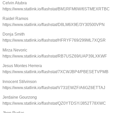
Celvin Atubra
https://www.statlink.io/flashstat/BM1RFM6W/6STMEXRTBC
Raidel Ramos
https://www.statlink.io/flashstat/D8LM6X9E/3Y30500VPN
Donja Smith
https://www.statlink.io/flashstat/HFRYF769/299ML7XQSR
Mirza Nevoric
https://www.statlink.io/flashstat/RB7USZ69/UAP39LXKWF
Jesus Montes Herrera
https://www.statlink.io/flashstat/7XCWJBP4/PBESETVPMB
Innocent Stilvinson
https://www.statlink.io/flashstat/V731EWZF/A6GZ6ETTAJ
Jerdaine Gourzong
https://www.statlink.io/flashstat/QZ0YTDSY/J852T78XWC
Jhon Rudas