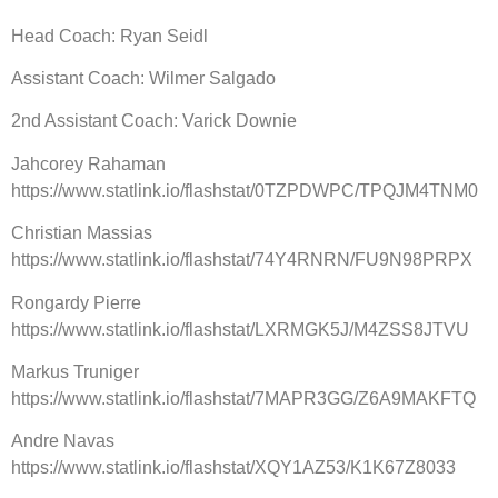
Head Coach: Ryan Seidl
Assistant Coach: Wilmer Salgado
2nd Assistant Coach: Varick Downie
Jahcorey Rahaman
https://www.statlink.io/flashstat/0TZPDWPC/TPQJM4TNM0
Christian Massias
https://www.statlink.io/flashstat/74Y4RNRN/FU9N98PRPX
Rongardy Pierre
https://www.statlink.io/flashstat/LXRMGK5J/M4ZSS8JTVU
Markus Truniger
https://www.statlink.io/flashstat/7MAPR3GG/Z6A9MAKFTQ
Andre Navas
https://www.statlink.io/flashstat/XQY1AZ53/K1K67Z8033