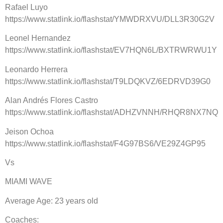
Rafael Luyo
https://www.statlink.io/flashstat/YMWDRXVU/DLL3R30G2V
Leonel Hernandez
https://www.statlink.io/flashstat/EV7HQN6L/BXTRWRWU1Y
Leonardo Herrera
https://www.statlink.io/flashstat/T9LDQKVZ/6EDRVD39G0
Alan Andrés Flores Castro
https://www.statlink.io/flashstat/ADHZVNNH/RHQR8NX7NQ
Jeison Ochoa
https://www.statlink.io/flashstat/F4G97BS6/VE29Z4GP95
Vs
MIAMI WAVE
Average Age: 23 years old
Coaches: