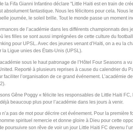
la Fifa Gianni Infantino déclare “Little Haiti est en train de crée
st absolument fantastique. Nous les félicitons pour cela. Nous 
lle journée, le soleil brille. Tout le monde passe un moment inc
ormances de l’académie dans les différents championnats des j
 les filles se sont aussi imprégnées de cette culture du football
king pour UPSL. Avec des jeunes venant d’Haïti, on a eu la chanc
 la Ligue unies des États-Unis (UPSL).
l’académie sous le haut patronage de l’Hôtel Four Seasons a vu la
United. Reporté à plusieurs reprises à cause du calendrier du 
r faciliter l’organisation de ce grand événement. L’académie de 
2).
asons Gêne Poggy « félicite les responsables de Little Haiti FC, 
 déjà beaucoup plus pour l’académie dans les jours à venir.
 n’a pas de mot pour décrire cet événement. Pour la première foi
homme spirituel remercie et donne gloire à Dieu pour cette oppo
 de poursuivre son rêve de voir un jour Little Haiti FC devenu l’