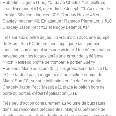
Rubertini Eugène (Tino) #5, Savio Charles #12, Géffrard
Jean-Emmanuel #18, et Fredriche Joseph #3. Au milieu de
terrain : Silverson Innocent #19, Rouday Nozile #6 et
Stanley Innocent #2. En attaque : Ramado Pierre-Louis #10,
Chadely Jason Petit #11 et Rugby Letemps #14
Très sérieux d’entre de jeu, un vrai match avec une équipe
de Miami Sun FC déterminée, appliquée tactiquement,
lance tout son arsenal vers une victoire. Une détermination
payante pour les locaux après une erreur de la défense,
Nixon Restrepo profite de tromper le portier Guérry
Romondt. Mené au score (0-1), les grenadiers de Little Haïti
FC ne tardent pas à réagir face à une solide équipe de
Miami Sun FC, sur une infiltration en fin de 1ère partie,
Chadely Jason Petit (Messi) #11 place le ballon hors de
porté du portier, c’était l’égalisation (1-1).
Très peu d’action contrairement au volume de buts ratés
dans les rencontres précédentes. Malgré la présence de
Stanley Innocent, Ramado Pierre-Louis connus comme des