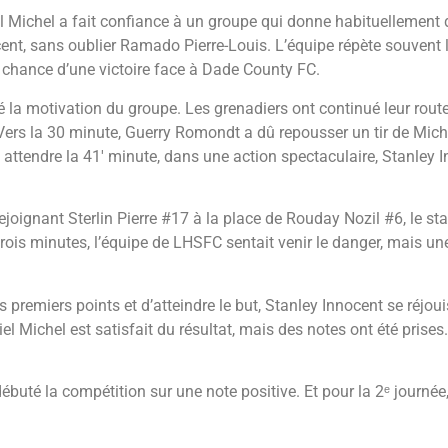
el Michel a fait confiance à un groupe qui donne habituellement
ent, sans oublier Ramado Pierre-Louis. L’équipe répète souvent l
 chance d’une victoire face à Dade County FC.
é la motivation du groupe. Les grenadiers ont continué leur rout
 Vers la 30 minute, Guerry Romondt a dû repousser un tir de Mic
u attendre la 41′ minute, dans une action spectaculaire, Stanley 
ignant Sterlin Pierre #17 à la place de Rouday Nozil #6, le staff 
trois minutes, l’équipe de LHSFC sentait venir le danger, mais u
s premiers points et d’atteindre le but, Stanley Innocent se réjouis
iel Michel est satisfait du résultat, mais des notes ont été prise
buté la compétition sur une note positive. Et pour la 2ᵉ journée,