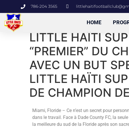
786-204 3565
littlehaitifootballclub@g
HOME
PROG
LITTLE HAÏTI SU
“PREMIER” DU C
AVEC UN BUT SP
LITTLE HAÏTI SU
DE CHAMPION DE 
Miami, Floride – Ce n’est un secret pour personn
dans le travail. Face à Dade County FC, la seule
la meilleure du sud de la Floride après son sac