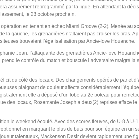
t sera assurément reprogrammé par la ligue. En attendant la décis
classement, le 23 octobre prochain.
nte opération en tenant en échec Miami Groove (2-2). Menée au sc
de la gauche, les grenadières n’allaient pas croiser les bras. Ap
isiteuses trouvaient l’égalisalisation par Ancie-love Houanche.
éphanie Jean, l’attaquante des grenadières Ancie-love Houanche
FC prend le contrôle du match et bouscule l’adversaire malgré la
 déficit du côté des locaux. Des changements opérés de par et d’
oueuses plaignant de douleur affecte considérablement l’équipe
stralement elle a déposé d’un lobe au 2e poteau pour remettre l
gue des locaux, Rosemanie Joseph a deux(2) reprises efface le b
ition le weekend écoulé. Avec des scores fleuves, de U-8 à U-14
ceptionnel en marquant le plus de buts pour son équipe en un se
 joueur talentueux, Mackenson Desir devient rapidement une fi