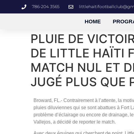
786-204 3565
littlehaitifootballclub@g
HOME
PROGR
PLUIE DE VICTOI
DE LITTLE HAÏTI
MATCH NUL ET D
JUGÉ PLUS QUE 
Broward, FL.- Contrairement à l’attente, la moti
pluies diluviennes qui se sont abattues à Fort 
problème d’éclairage ou encore de drainage, le
Vallejos, a décidé de reporter le match.
Avec deux équipes qui cherchent de point, Littl