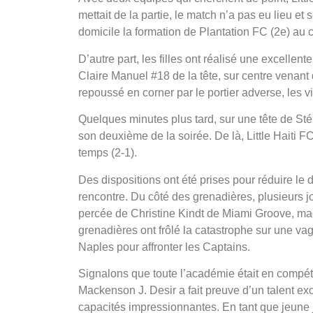
mettait de la partie, le match n’a pas eu lieu e
domicile la formation de Plantation FC (2e) au 
D’autre part, les filles ont réalisé une excelle
Claire Manuel #18 de la tête, sur centre venant 
repoussé en corner par le portier adverse, les v
Quelques minutes plus tard, sur une tête de St
son deuxième de la soirée. De là, Little Haiti 
temps (2-1).
Des dispositions ont été prises pour réduire le
rencontre. Du côté des grenadières, plusieurs j
percée de Christine Kindt de Miami Groove, magi
grenadières ont frôlé la catastrophe sur une va
Naples pour affronter les Captains.
Signalons que toute l’académie était en compét
Mackenson J. Desir a fait preuve d’un talent ex
capacités impressionnantes. En tant que jeune