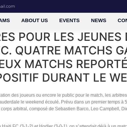
mail.com
AMS
ABOUT US
EVENTS
NEWS
CO
RES POUR LES JEUNES 
 FC. QUATRE MATCHS 
EUX MATCHS REPORTÉ
POSITIF DURANT LE W
vation des joueurs ou encore le public pour le match, les arbitr
Lauderdale le weekend écoulé. Prévu dans un premier temps à 5:30
 corps arbitral, composé de Sebastien Barco, Leo Campbell, Di
e Haiti FC (3-1-2) et Hodler (3-0-1), on s’attendait déjà à un m