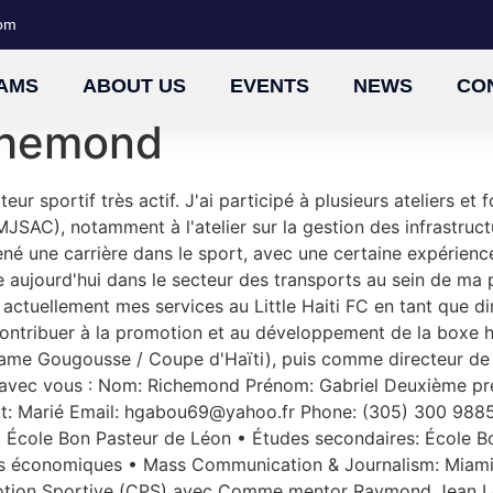
com
AMS
ABOUT US
EVENTS
NEWS
CO
chemond
r sportif très actif. J'ai participé à plusieurs ateliers et 
JSAC), notamment à l'atelier sur la gestion des infrastruct
ené une carrière dans le sport, avec une certaine expérience
le aujourd'hui dans le secteur des transports au sein de ma 
actuellement mes services au Little Haiti FC en tant que di
ontribuer à la promotion et au développement de la boxe ha
e Gougousse / Coupe d'Haïti), puis comme directeur de la 
avec vous : Nom: Richemond Prénom: Gabriel Deuxième pr
ut: Marié Email: hgabou69@yahoo.fr Phone: (305) 300 9885
 École Bon Pasteur de Léon • Études secondaires: École Bo
ences économiques • Mass Communication & Journalism: Mi
otion Sportive (CPS) avec Comme mentor Raymond Jean Loui