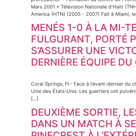
Mars 2001 • Télévision Nationale d'Haiti (TN
America (HTN) (2005 - 2007) Fait à Miami, le
MENÉS 1-0 À LA MI-T
FULGURANT, PORTÉ P
S’ASSURER UNE VICT
DERNIÈRE ÉQUIPE D
Coral Springs, Fl.- Face à l’avant-dernier du 
Unie des États-Unis. Les guerriers ont pulvér
[…]
DEUXIÈME SORTIE, LE
DANS UN MATCH À S
PINECREST À L’EXTÉ