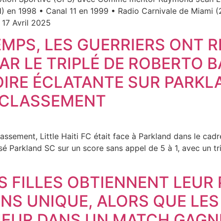
H) en 1998 • Canal 11 en 1999 • Radio Carnivale de Miami (
 17 Avril 2025
EMPS, LES GUERRIERS ONT 
AR LE TRIPLÉ DE ROBERTO B
OIRE ÉCLATANTE SUR PARKLA
U CLASSEMENT
classement, Little Haiti FC était face à Parkland dans le ca
isé Parkland SC sur un score sans appel de 5 à 1, avec un tr
S FILLES OBTIENNENT LEUR
ENS UNIQUE, ALORS QUE LE
RIEUR DANS UN MATCH GAGN