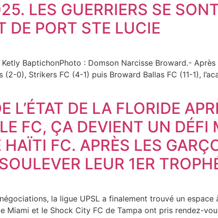
025. LES GUERRIERS SE SON
 DE PORT STE LUCIE
 Ketly BaptichonPhoto : Domson Narcisse Broward.- Après a
s (2-0), Strikers FC (4-1) puis Broward Ballas FC (11-1), l’a
E L’ÉTAT DE LA FLORIDE APR
E FC, ÇA DEVIENT UN DÉFI
E HAÏTI FC. APRÈS LES GARÇ
 SOULEVER LEUR 1ER TROPHÉ
égociations, la ligue UPSL a finalement trouvé un espace à 
 FC de Miami et le Shock City FC de Tampa ont pris rendez-vo