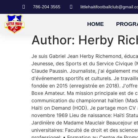
786-204 3565
littlehaitifootballclub@gmail.
HOME
PROGR
Author:
Herby Ri
Je suis Gabriel Jean Herby Richemond, éducateu
Jeunesse, des Sports et du Service Civique (M
Claude Paussin. Journaliste, j'ai également m
d'événements sportifs et culturels. Je travail
fondée en 2015 (enregistrée en 2018). J'offre 
Boxe Amateur. Ma mission principale est de c
communication du championnat haïtien (Madam
Haïti on Demand (HOD). Je partage mon CV 
novembre 1969 Lieu de naissance: Haïti Stat
Jardinière de Madame Mauclair Beaucejour et
universitaires: Faculté de droit et des sci
professionel: • Formation au Centre de Prom